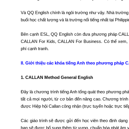
Và QQ English chính là ngôi trường như vậy. Nhà trườ
buổi học chất lượng và là trường nổi tiếng nhất tại Phili
Bên cạnh ESL, QQ English còn đưa phương pháp CALLAN
CALLAN For Kids, CALLAN For Business. Có thể xem, đây
phí cạnh tranh.
II. Giới thiệu các khóa tiếng Anh theo phương pháp
1. CALLAN Method General English
Đây là chương trình tiếng Anh tổng quát theo phương ph
tất cả mọi người, từ cơ bản đến nâng cao. Chương trình
được Hiệp hội Callan công nhận (trực tuyến hoặc trực tiếp
Các giáo trình sẽ được gửi đến học viên theo định dạng
bạn sẽ được bổ sung thêm từ vựng, chuẩn hóa phát âm và