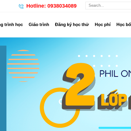
Hotline: 0938034089
 trình học
Giáo trình
Đăng ký học thử
Học phí
Học b