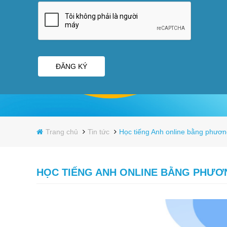
ĐĂNG KÝ
Trang chủ
Tin tức
Học tiếng Anh online bằng phươ
HỌC TIẾNG ANH ONLINE BẰNG PHƯƠ