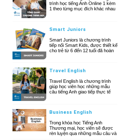
trình học tiếng Anh Online 1 kèm
1 theo từng mục đích khác nhau
dành cho mọi đối tượng như
Tiếng Anh giao tiếp Online, Luyện
thi chứng chỉ IELTS/ TOEIC
Smart Juniors
Online, Tiếng Anh Online cho
người đi làm, Tiếng Anh Online
Smart Juniors là chương trình
cho trẻ em… Mỗi chương trình
tiếp nối Smart Kids, được thiết kế
đều được sắp xếp theo level cụ
cho trẻ từ 6 đến 12 tuổi đã hoàn
thể của học viên.
thành Smart Kids 6 hoặc có trình
độ tiếng Anh từ trung cấp trở lên.
Travel English
Travel English là chương trình
giúp học viên học những mẫu
câu tiếng Anh giao tiếp thực tế
thường gặp khi đi du lịch nước
ngoài. Bạn sẽ được luyện tập
các tình huống quen thuộc như
Business English
làm thủ tục tại sân bay, nhận
phòng khách sạn, gọi món tại
Trong khóa học Tiếng Anh
nhà hàng, mua sắm, hỏi đường
Thương mại, học viên sẽ được
hay xử lý các tình huống khẩn
rèn luyện qua những mẫu câu và
cấp.
tình huống thường gặp trong môi