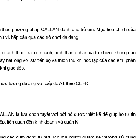
nh theo phương pháp CALLAN dành cho trẻ em. Mục tiêu chính của
hú vị, hấp dẫn qua các trò chơi đa dạng.
ập cách thức trả lời nhanh, hình thành phản xạ tự nhiên, không cần
y hài lòng với sự tiến bộ và thích thú khi học tập của các em, phần
hi giao tiếp.
 thức tương đương với cấp độ A1 theo CEFR.
LLAN là lựa chọn tuyệt vời bởi nó được thiết kế để giúp họ tự tin
ệp, liên quan đến kinh doanh và quản lý.
ùng các cụm động từ hữu ích mà người đi làm sẽ thường sử dụng