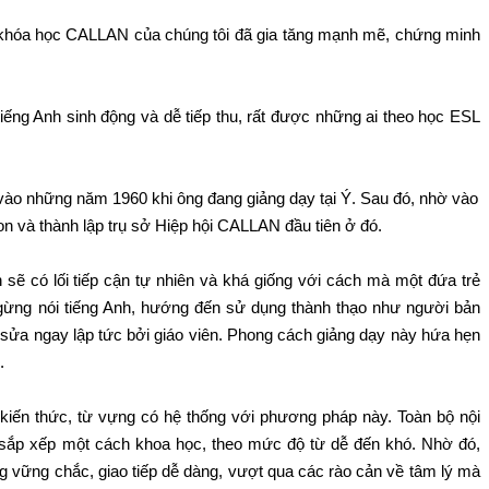
ia khóa học CALLAN của chúng tôi đã gia tăng mạnh mẽ, chứng minh
ếng Anh sinh động và dễ tiếp thu, rất được những ai theo học ESL
vào những năm 1960 khi ông đang giảng dạy tại Ý. Sau đó, nhờ vào
 và thành lập trụ sở Hiệp hội CALLAN đầu tiên ở đó.
sẽ có lối tiếp cận tự nhiên và khá giống với cách mà một đứa trẻ
ngừng nói tiếng Anh, hướng đến sử dụng thành thạo như người bản
h sửa ngay lập tức bởi giáo viên. Phong cách giảng dạy này hứa hẹn
.
 kiến thức, từ vựng có hệ thống với phương pháp này. Toàn bộ nội
 sắp xếp một cách khoa học, theo mức độ từ dễ đến khó. Nhờ đó,
g vững chắc, giao tiếp dễ dàng, vượt qua các rào cản về tâm lý mà