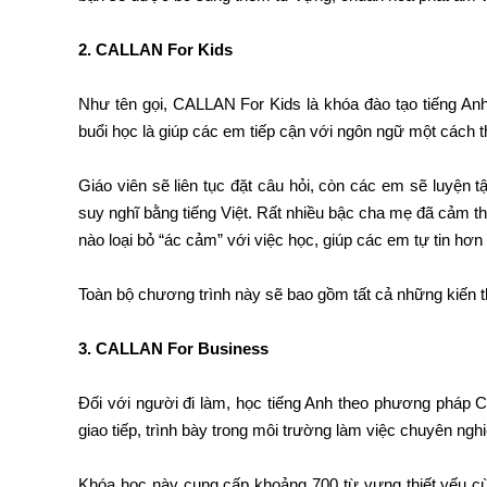
2. CALLAN For Kids
Như tên gọi, CALLAN For Kids là khóa đào tạo tiếng A
buổi học là giúp các em tiếp cận với ngôn ngữ một cách t
Giáo viên sẽ liên tục đặt câu hỏi, còn các em sẽ luyện t
suy nghĩ bằng tiếng Việt. Rất nhiều bậc cha mẹ đã cảm thấ
nào loại bỏ “ác cảm” với việc học, giúp các em tự tin hơn k
Toàn bộ chương trình này sẽ bao gồm tất cả những kiến
3. CALLAN For Business
Đối với người đi làm, học tiếng Anh theo phương pháp CA
giao tiếp, trình bày trong môi trường làm việc chuyên nghi
Khóa học này cung cấp khoảng 700 từ vựng thiết yếu c