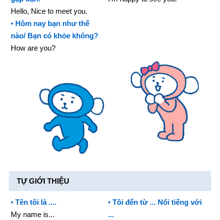
Hello, Nice to meet you.
•
Hôm nay bạn như thế
nào/ Bạn có khỏe không?
How are you?
T
Ự GIỚI THIỆU
•
Tên tôi là ....
•
Tôi đ
ến từ ... Nổi tiếng với
My name is...
...