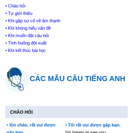
• Chào hỏi
• Tự giới thiệu
• Khi gặp sự cố về âm thanh
• Khi không hiểu vấn đề
• Khi muốn đặt câu hỏi
• Tình huống đột xuất
• Khi kết thúc bài học
CÁC MẪU CÂU TIẾNG ANH
CHÀO HỎI
•
Xin chào, rất vui được
•
Tôi rất vui được gặp bạn.
gặp bạn.
I’m happy to see you.