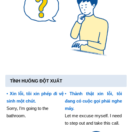
TÌNH HUỐNG ĐỘT XUẤT
•
Xin lỗi, tôi xin phép đi vệ
•
Thành thật xin lỗi, tôi
sinh một chút.
đang có cuộc gọi phải nghe
Sorry, I’m going to the
máy.
bathroom.
Let me excuse myself. I need
to step out and take this call.