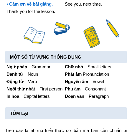
•
Cảm ơn về bài giảng.
See you, next time.
Thank you for the lesson.
MỘT SỐ TỪ VỰNG THÔNG DỤNG
Ngữ pháp
Grammar
Chữ nhỏ
Small letters
Danh từ
Noun
Phát âm
Pronunciation
Động từ
Verb
Nguyên âm
Vowel
Ngôi thứ nhất
First person
Phụ âm
Consonant
In hoa
Capital letters
Đoạn văn
Paragraph
TÓM LẠI
Trên đây là những kiến thức cơ bản mà bạn cần chuẩn bị