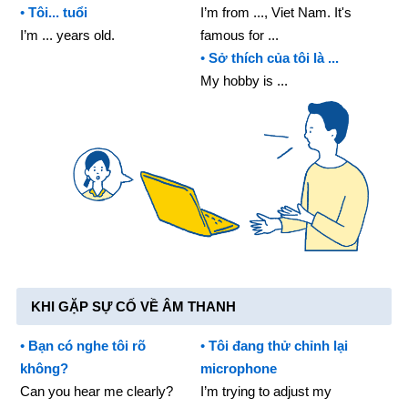
•
Tôi... tuổi
I’m from ..., Viet Nam. It's
I’m ... years old.
famous for ...
•
Sở thích của tôi là ...
My hobby is ...
KHI GẶP SỰ CỐ VỀ ÂM THANH
•
Bạn có nghe tôi rõ
•
Tôi đang thử chỉnh lại
không?
microphone
Can you hear me clearly?
I’m trying to adjust my