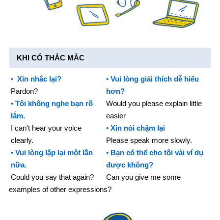
KHI CÓ THẮC MẮC
•
Xin nhắc lại?
•
Vui lòng giải thích dễ hiểu
Pardon?
hơn?
•
Tôi không nghe bạn rõ
Would you please explain little
lắm.
easier
I can't hear your voice
•
Xin nói chậm lại
clearly.
Please speak more slowly.
•
Vui lòng lặp lại một lần
•
Bạn có thể cho tôi vài ví dụ
nữa.
được không?
Could you say that again?
Can you give me some
examples of other expressions?