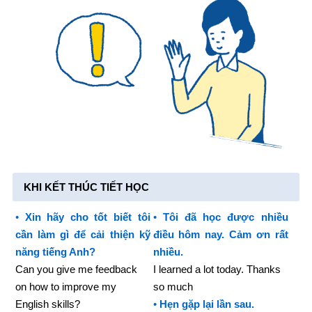
KHI KẾT THÚC TIẾT HỌC
•
Xin hãy cho tốt biết tôi
•
Tôi đã học được nhiều
cần làm gì để cải thiện kỹ
điều hôm nay. Cảm ơn rất
năng tiếng Anh?
nhiều.
Can you give me feedback
I learned a lot today. Thanks
on how to improve my
so much
English skills?
•
Hẹn gặp lại lần sau.