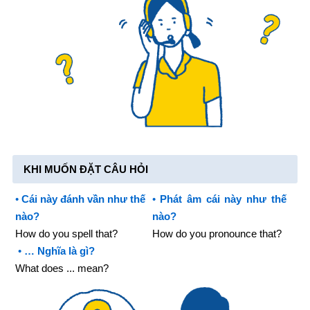
KHI MUỐN ĐẶT CÂU HỎI
•
Cái này đánh vần như thế
•
Phát âm cái này như thế
nào?
nào?
How do you spell that?
How do you pronounce that?
•
… Nghĩa là gì?
What does ... mean?