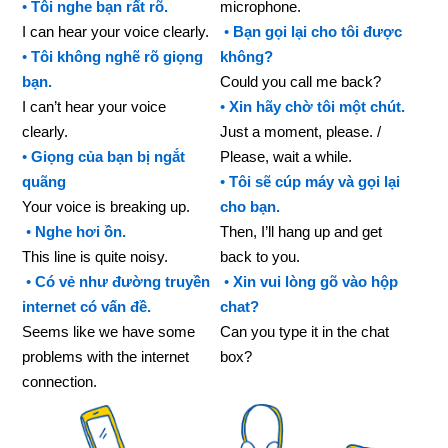
•
Tôi nghe bạn rất rõ.
microphone.
I can hear your voice clearly.
•
Bạn gọi lại cho tôi được
•
Tôi không nghẽ rõ giọng
không?
bạn.
Could you call me back?
I can’t hear your voice
•
Xin hãy chờ tôi một chút.
clearly.
Just a moment, please. /
•
Giọng của bạn bị ngắt
Please, wait a while.
quãng
•
Tôi sẽ cúp máy và gọi lại
Your voice is breaking up.
cho bạn.
•
Nghe hơi ồn.
Then, I’ll hang up and get
This line is quite noisy.
back to you.
•
Có vẻ như đường truyền
•
Xin vui lòng gõ vào hộp
internet có vấn đề.
chat?
Seems like we have some
Can you type it in the chat
problems with the internet
box?
connection.