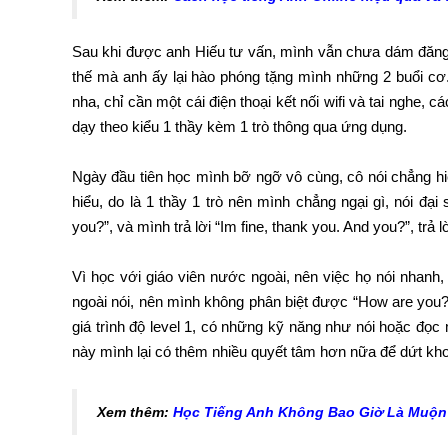
Sau khi được anh Hiếu tư vấn, mình vẫn chưa dám đăng 
thế mà anh ấy lại hào phóng tặng mình những 2 buổi cơ.
nha, chỉ cần một cái điện thoại kết nối wifi và tai nghe, 
dạy theo kiểu 1 thầy kèm 1 trò thông qua ứng dụng.
Ngày đầu tiên học mình bỡ ngỡ vô cùng, cô nói chẳng hi
hiểu, do là 1 thầy 1 trò nên mình chẳng ngại gì, nói đạ
you?”, và mình trả lời “Im fine, thank you. And you?”, trả 
Vì học với giáo viên nước ngoài, nên việc họ nói nhanh
ngoài nói, nên mình không phân biệt được “How are you?
giá trình độ level 1, có những kỹ năng như nói hoặc đọc
này mình lại có thêm nhiều quyết tâm hơn nữa để dứt khoá
Xem thêm:
Học Tiếng Anh Không Bao Giờ Là Muộn -