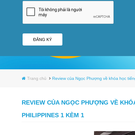
ĐĂNG KÝ
Trang chủ
Review của Ngọc Phượng về khóa học tiếng 
REVIEW CỦA NGỌC PHƯỢNG VỀ KHÓA 
PHILIPPINES 1 KÈM 1