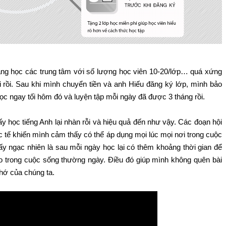
 tháng học các trung tâm với số lượng học viên 10-20/lớp… quá xứng
i rồi. Sau khi mình chuyển tiền và anh Hiếu đăng ký lớp, mình bảo
ọc ngay tối hôm đó và luyện tập mỗi ngày đã được 3 tháng rồi.
y học tiếng Anh lại nhàn rỗi và hiệu quả đến như vậy. Các đoạn hội
c tế khiến mình cảm thấy có thể áp dụng mọi lúc mọi nơi trong cuộc
y ngạc nhiên là sau mỗi ngày học lại có thêm khoảng thời gian để
o trong cuộc sống thường ngày. Điều đó giúp mình không quên bài
hớ của chúng ta.