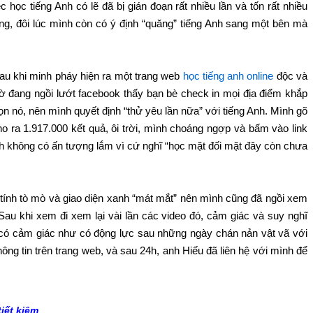
học tiếng Anh có lẽ đã bị gián đoạn rất nhiều lần và tốn rất nhiều
ông, đôi lúc mình còn có ý định “quăng” tiếng Anh sang một bên mà
sau khi minh pháy hiện ra một trang web
học tiếng anh online
độc và
ờ đang ngồi lướt facebook thấy bạn bè check in mọi địa điểm khắp
ọn nó, nên mình quyết định “thử yêu lần nữa” với tiếng Anh. Mình gõ
ho ra 1.917.000 kết quả, ôi trời, mình choáng ngợp và bấm vào link
ình không có ấn tượng lắm vì cứ nghĩ “học mặt đối mặt đây còn chưa
 tính tò mò và giao diện xanh “mát mắt” nên mình cũng đã ngồi xem
Sau khi xem đi xem lại vài lần các video đó, cảm giác và suy nghĩ
 có cảm giác như có động lực sau những ngày chán nản vật vã với
hông tin trên trang web, và sau 24h, anh Hiếu đã liên hệ với mình để
iết kiệm