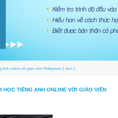
Anh online với giáo viên Philippines 1 kèm 1
HỌC TIẾNG ANH ONLINE VỚI GIÁO VIÊN