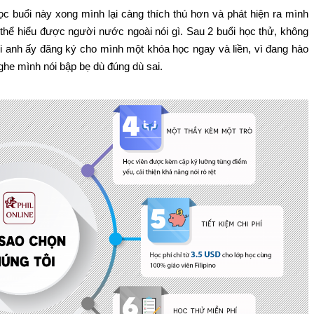
học buổi này xong mình lại càng thích thú hơn và phát hiện ra mình
g thể hiểu được người nước ngoài nói gì. Sau 2 buổi học thử, không
i anh ấy đăng ký cho mình một khóa học ngay và liền, vì đang hào
ghe mình nói bập bẹ dù đúng dù sai.