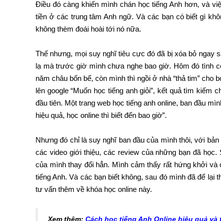
Điều đó càng khiến mình chán học tiếng Anh hơn, và việc 
tiền ở các trung tâm Anh ngữ. Và các bạn có biết gì kh
không thèm đoái hoài tới nó nữa.
Thế nhưng, mọi suy nghĩ tiêu cực đó đã bị xóa bỏ ngay 
lạ mà trước giờ mình chưa nghe bao giờ. Hôm đó tình c
năm châu bốn bể, còn mình thì ngồi ở nhà “thả tim” cho b
lên google “Muốn học tiếng anh giỏi”, kết quả tìm kiếm c
đầu tiên. Một trang web học tiếng anh online, ban đầu m
hiệu quả, học online thì biết đến bao giờ”.
Nhưng đó chỉ là suy nghĩ ban đầu của mình thôi, với bản
các video giới thiệu, các review của những bạn đã học. 
của mình thay đổi hẳn. Mình cảm thấy rất hứng khởi và
tiếng Anh. Và các bạn biết không, sau đó mình đã để lại t
tư vấn thêm về khóa học online này.
Xem thêm:
Cách học tiếng Anh Online hiệu quả và t