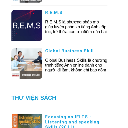
Tiếng Anh giao tiếp Online, Luyện
thi chứng chỉ IELTS/ TOEIC
R.E.M.S
Online, Tiếng Anh Online cho
người đi làm, Tiếng Anh Online
R.E.M.S là phương pháp mới
cho trẻ em… Mỗi chương trình
giúp luyện phản xạ tiếng Anh cấp
đều được sắp xếp theo level cụ
tốc, kế thừa các ưu điểm của hai
thể của học viên.
phương pháp học tiếng Anh:
Direct Method và Audio Lingual
Method được ứng dụng rộng rãi
Global Business Skill
trong việc giảng dạy và đào tạo
tiếng Anh trên thế giới.
Global Business Skills là chương
trình tiếng Anh online dành cho
người đi làm, không chỉ bao gồm
các kỹ năng giao tiếp mà còn là
những kỹ năng ứng xử trong kinh
doanh. Để tham gia các môn học
trong chương trình này, yêu cầu
học viên có trình độ trung cấp trở
THƯ VIỆN SÁCH
lên, hướng đến những cá nhân
có mục tiêu làm việc tại các công
ty nước ngoài, các tập đoàn đa
quốc gia.
Focusing on IELTS -
Listening and speaking
Skills (2011)