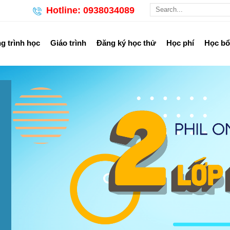
Hotline: 0938034089
 trình học
Giáo trình
Đăng ký học thử
Học phí
Học b