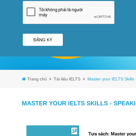
ĐĂNG KÝ
Trang chủ
Tài liệu IELTS
Master your IELTS Skills
MASTER YOUR IELTS SKILLS - SPEA
Tựa sách: Master your