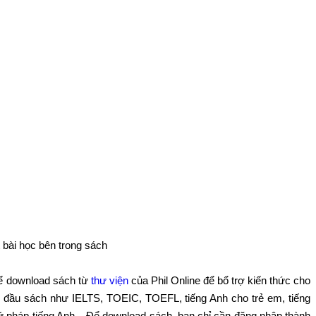
 bài học bên trong sách
hể download sách từ
thư viện
của Phil Online để bổ trợ kiến thức cho
ác đầu sách như IELTS, TOEIC, TOEFL, tiếng Anh cho trẻ em, tiếng
gữ pháp tiếng Anh... Để download sách, bạn chỉ cần đăng nhập thành