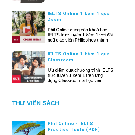
vựng. Khóa học được thiết kế
ngắn hạn, lộ trình kéo dài từ 30
IELTS Online 1 kèm 1 qua
đến 40 ngày, được đứng lớp bởi
đội ngũ giáo viên chuyên về
Zoom
TOEIC.
Phil Online cung cấp khoá học
IELTS trực tuyến 1 kèm 1 với đội
ngũ giáo viên Philippines thành
thạo về IELTS, có nhiều kiến
thức, kinh nghiệm và chiến lược
IELTS Online 1 kèm 1 qua
trong giảng dạy IELTS. Học viên
Classroom
được kiểm tra trình độ miễn phí
và tư vấn lộ trình học phù hợp
Ưu điểm của chương trình IELTS
với từng mục tiêu.
trực tuyến 1 kèm 1 trên ứng
dụng Classroom là học viên
được tuỳ chọn giờ học, lựa chọn
giáo viên yêu thích, nội dung học
bám sát nhu cầu và trình độ của
từng học viên. Đội ngũ giáo viên
THƯ VIỆN SÁCH
IELTS xuất sắc sẽ giúp bạn đạt
được band điểm mục tiêu chỉ
trong thời gian ngắn.
Phil Online - IELTS
Practice Tests (PDF)