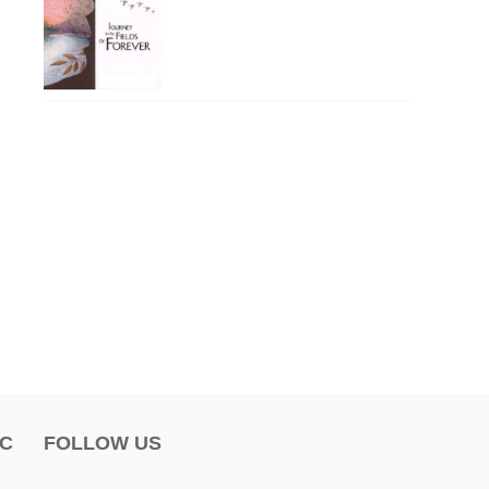
ỌC
FOLLOW US