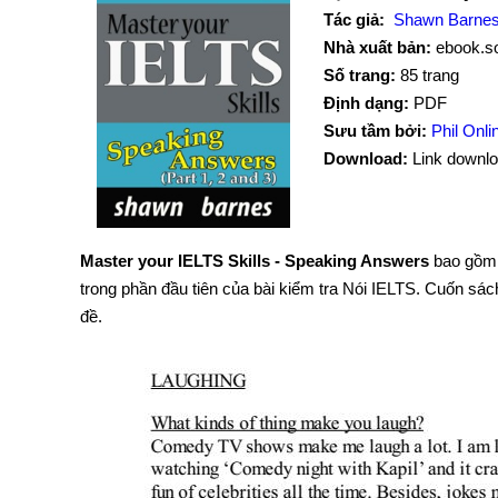
Tác giả:
Shawn Barne
Nhà xuất bản:
ebook.s
Số trang:
85 trang
Định dạng:
PDF
Sưu tầm bởi:
Phil Onl
Download:
Link downlo
Master your IELTS Skills - Speaking Answers
bao gồm 
trong phần đầu tiên của bài kiểm tra Nói IELTS.
Cuốn sách 
đề.