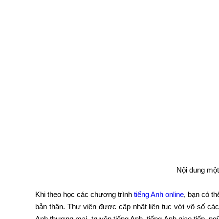
Nội dung một
Khi theo học các chương trình
tiếng Anh online
, bạn có t
bản thân. Thư viện được cập nhật liên tục với vô số c
Anh thương mại, truyện tiếng Anh, tiếng Anh giao tiếp, n