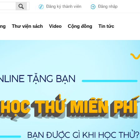
Đăng ký thành viên
Đăng nhập
ổng
Thư viện sách
Video
Cộng đồng
Tin tức