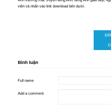
viên và nhấn vào link download bên dưới.
ĐĂ
D
Bình luận
Full name
Add a comment