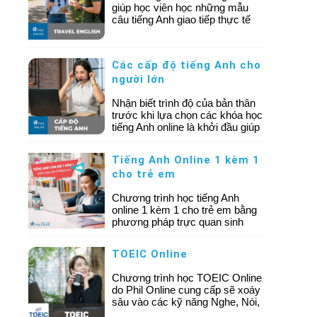
giúp học viên học những mẫu
câu tiếng Anh giao tiếp thực tế
thường gặp khi đi du lịch nước
ngoài. Bạn sẽ được luyện tập
các tình huống quen thuộc như
Các cấp độ tiếng Anh cho
làm thủ tục tại sân bay, nhận
người lớn
phòng khách sạn, gọi món tại
nhà hàng, mua sắm, hỏi đường
Nhận biết trình độ của bản thân
hay xử lý các tình huống khẩn
trước khi lựa chọn các khóa học
cấp.
tiếng Anh online là khởi đầu giúp
bạn có thể tối ưu lộ trình học tập,
tiết kiệm thời gian và chi phí.
Tiếng Anh Online 1 kèm 1
cho trẻ em
Chương trình học tiếng Anh
online 1 kèm 1 cho trẻ em bằng
phương pháp trực quan sinh
động, giúp trẻ cải thiện khả năng
giao tiếp, phản xạ tiếng Anh
TOEIC Online
nhanh chóng và hiệu quả chỉ sau
một khóa học!
Chương trình học TOEIC Online
do Phil Online cung cấp sẽ xoáy
sâu vào các kỹ năng Nghe, Nói,
Đọc hiểu, củng cố Ngữ pháp, Từ