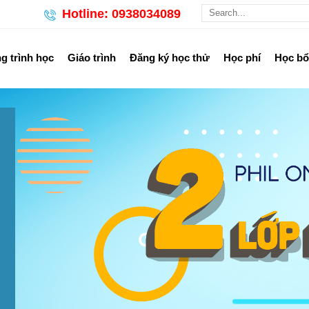
Hotline: 0938034089
 trình học
Giáo trình
Đăng ký học thử
Học phí
Học b