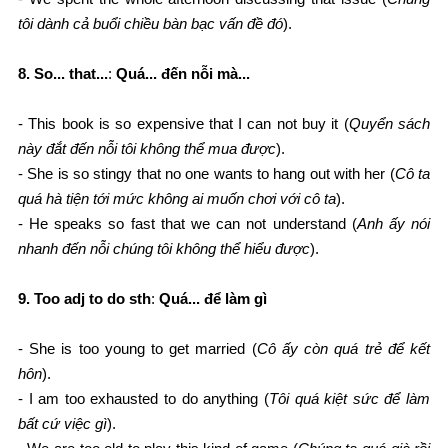
tôi dành cả buổi chiều bàn bạc vấn đề đó
).
8. So... that...
:
Quá... đến nỗi mà...
- This book is so expensive that I can not buy it (
Quyển sách
này đắt đến nỗi tôi không thể mua được
).
- She is so stingy that no one wants to hang out with her (
Cô ta
quá hà tiện tới mức không ai muốn chơi với cô ta
).
- He speaks so fast that we can not understand (
Anh ấy nói
nhanh đến nỗi chúng tôi không thể hiểu được
).
9. Too adj to do sth
:
Quá... để làm gì
- She is too young to get married (
Cô ấy còn quá trẻ để kết
hôn
).
- I am too exhausted to do anything (
Tôi quá kiệt sức để làm
bất cứ việc gì
).