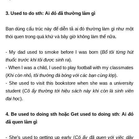
3. Used to do sth
:
Ai đó đã thường làm gì
Bạn dùng cấu trúc này để diễn tả ai đó thường làm gì như một
thói quen trong quá khứ và bây giờ không làm thế nữa.
- My dad used to smoke before I was born (
Bố tôi từng hút
thuốc trước khi tôi được sinh ra
).
- When I was a child, I used to play football with my classmates
(
Khi còn nhỏ, tôi thường đá bóng với các bạn cùng lớp
).
- She used to visit this bookstore when she was a university
student (
Cô ấy thường tới hiệu sách này khi còn là sinh viên
đại học
).
4. Be used to doing sth hoặc Get used to doing sth
:
Ai đó
đã quen làm gì
- She’s used to getting up early (
Cô ấy đã quen với việc dậy