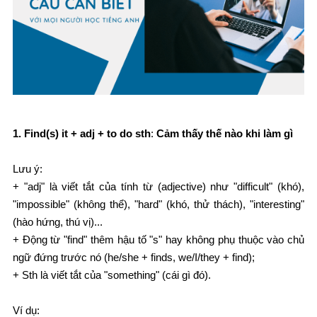
1. Find(s) it + adj + to do sth
:
Cảm thấy thế nào khi làm gì
Lưu ý:
+ "adj" là viết tắt của tính từ (adjective) như "difficult" (khó),
"impossible" (không thể), "hard" (khó, thử thách), "interesting"
(hào hứng, thú vị)...
+ Động từ "find" thêm hậu tố "s" hay không phụ thuộc vào chủ
ngữ đứng trước nó (he/she + finds, we/I/they + find);
+ Sth là viết tắt của "something" (cái gì đó).
Ví dụ: