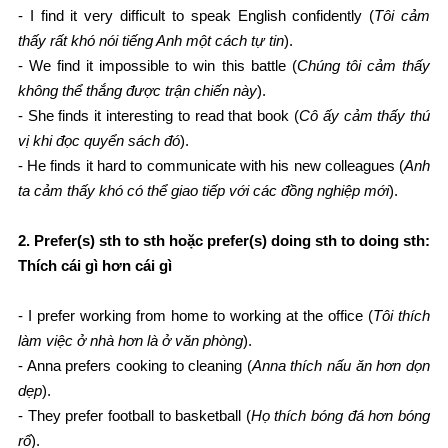
- I find it very difficult to speak English confidently (
Tôi cảm
thấy rất khó nói tiếng Anh một cách tự tin
).
- We find it impossible to win this battle (
Chúng tôi cảm thấy
không thể thắng được trận chiến này
).
- She finds it interesting to read that book (
Cô ấy cảm thấy thú
vị khi đọc quyển sách đó
).
- He finds it hard to communicate with his new colleagues (
Anh
ta cảm thấy khó có thể giao tiếp với các đồng nghiệp mới
).
2. Prefer(s) sth to sth hoặc prefer(s) doing sth to doing sth
:
Thích cái gì hơn cái gì
- I prefer working from home to working at the office (
Tôi thích
làm việc ở nhà hơn là ở văn phòng
).
- Anna prefers cooking to cleaning (
Anna thích nấu ăn hơn dọn
dẹp
).
- They prefer football to basketball (
Họ thích bóng đá hơn bóng
rổ
).