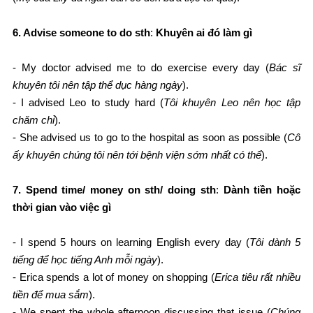
6. Advise someone to do sth
:
Khuyên ai đó làm gì
- My doctor advised me to do exercise every day (
Bác sĩ
khuyên tôi nên tập thể dục hàng ngày
).
- I advised Leo to study hard (
Tôi khuyên Leo nên học tập
chăm chỉ
).
- She advised us to go to the hospital as soon as possible (
Cô
ấy khuyên chúng tôi nên tới bệnh viện sớm nhất có thể
).
7. Spend time/ money on sth/ doing sth
:
Dành tiền hoặc
thời gian vào việc gì
- I spend 5 hours on learning English every day (
Tôi dành 5
tiếng để học tiếng Anh mỗi ngày
).
- Erica spends a lot of money on shopping (
Erica tiêu rất nhiều
tiền để mua sắm
).
- We spent the whole afternoon discussing that issue (
Chúng