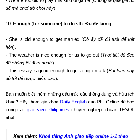
- We are too old to play this kind of game (
Chúng ta quá già rồi
để mà chơi trò chơi này
).
10. Enough (for someone) to do sth
:
Đủ để làm gì
- She is old enough to get married (
Cô ấy đã đủ tuổi để kết
hôn
).
- The weather is nice enough for us to go out (
Thời tiết đủ đẹp
để chúng tôi đi ra ngoài
).
- This essay is good enough to get a high mark (
Bài luận này
đủ tốt để được điểm cao
).
Bạn muốn biết thêm những cấu trúc câu thông dụng và hữu ích
khác? Hãy tham gia khoá
Daily English
của Phil Online để học
cùng các
giáo viên Philippines
chuyên nghiệp, chuẩn TESOL
nhé!
Xem thêm:
Khoá tiếng Anh giao tiếp online 1-1 theo