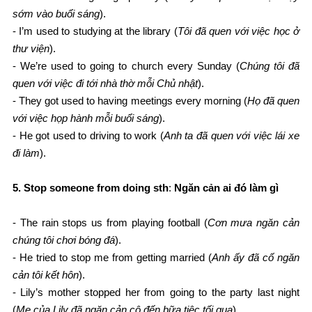
sớm vào buổi sáng
).
- I’m used to studying at the library (
Tôi đã quen với việc học ở
thư viện
).
- We’re used to going to church every Sunday (
Chúng tôi đã
quen với việc đi tới nhà thờ mỗi Chủ nhật
).
- They got used to having meetings every morning (
Họ đã quen
với việc họp hành mỗi buổi sáng
).
- He got used to driving to work (
Anh ta đã quen với việc lái xe
đi làm
).
5. Stop someone from doing sth
:
Ngăn cản ai đó làm gì
- The rain stops us from playing football (
Cơn mưa ngăn cản
chúng tôi chơi bóng đá
).
- He tried to stop me from getting married (
Anh ấy đã cố ngăn
cản tôi kết hôn
).
- Lily’s mother stopped her from going to the party last night
(
Mẹ của Lily đã ngăn cản cô đến bữa tiệc tối qua
).